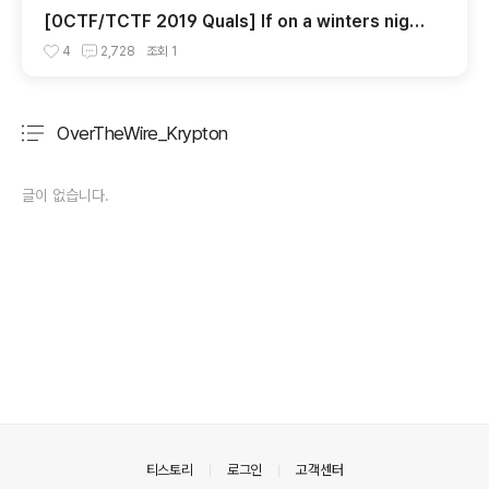
[0CTF/TCTF 2019 Quals] If on a winters night
a traveler writeup
4
2,728
조회
1
OverTheWire_Krypton
분류 전체보기
주요 글 목록
글이 없습니다.
의안내
티스토리
로그인
고객센터