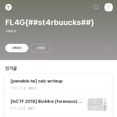
검색하기
티스토리
FL4G{##st4rbuucks##}
구독자
0
구독하기
방명록
신고하기 레이어
열기
인기글
[pwnable.tw] calc writeup
2
2
조회
2
[InCTF 2018] Biz44re (forensics) wr
iteup
1
2
조회
1