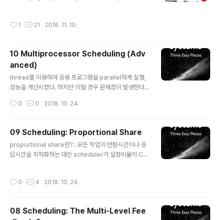
터, 임포트, 익스포트 테이블 처리 정보 어딘가에 적어둔다)
-> PE 포맷의 파일 PE Header에는 실행 파일을 실행하
작성시간
1
21
2018. 11. 10.
기 위한 각종 정보가 기록돼 있어서 이 부분이 깨질 경우 파
일 로딩 단계부터 실패하여 실행이 되지 않음. PE의 구조I
MAGE_DOS_HEADER IMAGE_NT_HEADER IMAG
10 Multiprocessor Scheduling (Adv
E_FILE_HEADER IMAGE_OPTIONAL_HEADER IM
anced)
AGE_SECTION_HEADER IMAGE_IMPORT_HEAD
글 내용
ER IMAGE_EXPORT_HEADER IMAGE_IMPORT_B
thread를 이용하여 응용 프로그램을 parallel하게 실행,
Y_NAME IMAGE_THUNK_DATA32 IMAGE_DOS_
성능을 개선시켰다. 하지만 이럴 경우 문제점이 발생한다.
HEADERty..
cache는 CPU가 가지는 작고 빠른 메모리인데 main me
작성시간
0
0
2018. 10. 24.
mory에서 자주 사용되는 데이터의 복사본을 저장한다. 현
재 사용중인 데이터의 근처에 있는 정보를 주로 저장하는
데 이는 locality에 기반한 결과이다. temporal locality
09 Scheduling: Proportional Share
와 spatial locality의 두 종류가 있다. CPU는 이렇게 ma
글 내용
proportional share란? : 모든 작업의 반환시간이나 응
in memory를 공유하는데 만약 두 CPU에서 각각 실행중
답시간을 최적화하는 대신 scheduler가 일정비율의 CP
인 두 개의 프로그램이 동시간에 특정 메모리의 값을 읽어
U 사용시간을 보장하는 것이 목적 lottery scheduling
오고 수정하는 작업을 한다면? 그 값을 각자의 cache에
CPU 사용 시간을 비례적으로 제공하기 위해 ticket이라
저장한뒤 수정하는 등의 작업을 수행하기 때문에 이상한
작성시간
0
4
2018. 10. 24.
는 개념을 사용한다. 모든 프로세스는 ticket을 나눠 가진
결과가 초래될 것이다. 이러한 문제를 ..
다. 예시를 통해 이해해보자. 프로세스 A는 75장의 ticket
을 가지고 프로세스 B는 25장의 ticket을 가진다. sched
08 Scheduling: The Multi-Level Fee
uler는 0부터 99까지의 수 중 하나를 랜덤하게 고른다. 만