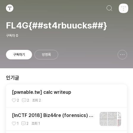
검색하기
티스토리
FL4G{##st4rbuucks##}
구독자
0
구독하기
방명록
신고하기 레이어
열기
인기글
[pwnable.tw] calc writeup
2
2
조회
2
[InCTF 2018] Biz44re (forensics) wr
iteup
1
2
조회
1