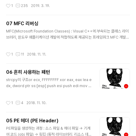
mport AES from secret import key, flag counter
작성시간
1
235
2019. 3. 19.
= 0 aes = AES.new(key, AES.MODE_ECB) def ch
unk(input_data, size): return [input_data[i:i + siz
e] for i in range(0, len(input_data), size)] def xor
07 MFC 리버싱
(*t): from functools import reduce from operato
글 내용
MFC(Microsoft Foundation Classes) : Visual C++에 부속되는 클래스 라이
r import xor return [reduce(xor, x, 0) for x in zip
브러리, 윈도우 애플리케이션 개발에 적합하도록 제공되는 프레임워크 MFC 개발여
(*t)] def xor_string(t1..
부 확인 : PE헤더의 IAT 확인 (패킹된 경우 : 메모리에 로드되었을때 .rdata섹션에
MFC관련 클래스가 보관되어 있음) MFC 라이브러리(심볼파일) 등록 : OllyDBG에
작성시간
1
11
2018. 11. 11.
서 debug - Select Import Libraries 메뉴를 통해 lib 파일을 등록 보통 C:\Pro
gram Files\Microsoft SDK\Lib\IA64\mfc 디렉토리에 위치 -> MFC함수의 이
름이 자세히 표기된다. 1. MFC 초기화 루틴 찾기 MFC의 초기화 루틴은 OnInitDial
06 흔히 사용하는 패턴
og()에서 이뤄진다. 이 함수는 MFC..
글 내용
strcpy의 구조or ecx, FFFFFFFF xor eax, eax lea e
dx, dword ptr ss:[esp] push esi push edi mov e
di, example.00407034 repne scas byte ptr es:
[edi] not ecx sub edi, ecx mov eax, ecx mov es
작성시간
1
4
2018. 11. 10.
i, edi mov edi, edx shr ecx, 2 rep movs dword p
tr es:[edi], dword ptr ds:[esi] mov ecx, eax and
ecx, 3 rep movs byte ptr es:[edi], byte ptr ds:[e
05 PE 헤더 (PE Header)
si] lea ecx, dword ptr ss:[esp+8] push ecx push
글 내용
example.00407030 call ex..
PE파일을 생성하는 과정 : 소스 파일 & 헤더 파일 -> 기계
어 코드 (obj 파일) -> 링킹 (동적 라이브러리, 리소스 데이