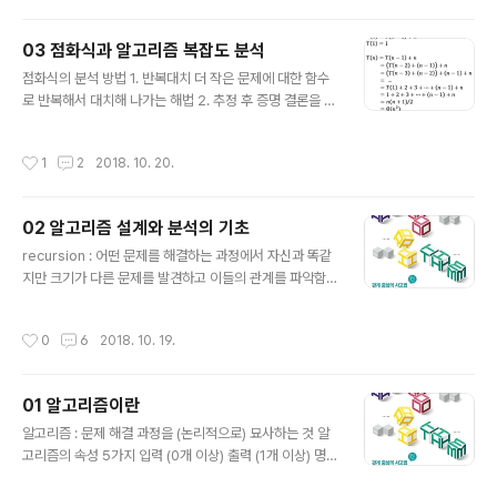
의미한 순환을 멈추기 위한, 변형된 버블 정렬bubbleSort2(A[], n) { for last ←
n downto 2{ sorted ←..
03 점화식과 알고리즘 복잡도 분석
글 내용
점화식의 분석 방법 1. 반복대치 더 작은 문제에 대한 함수
로 반복해서 대치해 나가는 해법 2. 추정 후 증명 결론을 추
정하고 수학적 귀납법을 이용하여 증명하는 방법 $T(n) \l
e 2T(n/2) + n$ 추정 : $T(n)=O(nlogn)$, 즉 충분히
작성시간
1
2
2018. 10. 20.
큰 $n$에 대하여 $T(n) \le cnlogn$인 양의 상수 $c
$가 존재한다. induction base : $T(n) \le c \cdot 2l
og2$를 만족하는 $c$가 존재한다. induction hypoth
02 알고리즘 설계와 분석의 기초
esis와 전개 : $n/2$에 대해 $T(n/2) \le c \cdot (n/2)
글 내용
\cdot log(n/2)$을 만족한다 가정하면, $$\begin{alig
recursion : 어떤 문제를 해결하는 과정에서 자신과 똑같
n}T(n) &\leq 2T(n/2) + n \\ &\leq 2c(n/2)log..
지만 크기가 다른 문제를 발견하고 이들의 관계를 파악함
으로써 문제 해결에 접근하는 방식 ex) 하노이의 탑 Hano
i(n, from, temp, to) { if n = 1 then print("move ring
작성시간
0
6
2018. 10. 19.
on" from "to" to); if n > 1 then { Hanoi(n-1, from, t
o, temp); Hanoi(1, from, temp, to); Hanoi(n-1, tem
p, from, to); } } induction method : 자신보다 작은 문
01 알고리즘이란
제에 대해 결론이 옳음을 가정하고 자신과 이 작은 문제의
글 내용
관계를 통해서 자신에게도 결론이 옳음을 보이는 것 ex)
알고리즘 : 문제 해결 과정을 (논리적으로) 묘사하는 것 알
하노이의 탑 원판 이동 횟수 H(n) : 하노이 탑 원판 ..
고리즘의 속성 5가지 입력 (0개 이상) 출력 (1개 이상) 명
확성 : 모든 사람이 똑같이 이해하도록 명확하게 서술되어