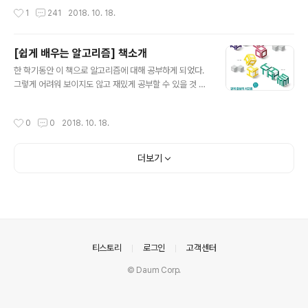
야 함 효율성 : 각 과정이 하나하나 tracing이 가능해야 함
작성시간
1
241
2018. 10. 18.
종료성 (항상 출력을 얻을 수 있다) +) 종료되지 않는 프로
그램? -> Procedure -> Reactive software
[쉽게 배우는 알고리즘] 책소개
글 내용
한 학기동안 이 책으로 알고리즘에 대해 공부하게 되었다.
그렇게 어려워 보이지도 않고 재밌게 공부할 수 있을 것 같
다. 목차 01 알고리즘이란 02 알고리즘 설계와 분석의 기
초 03 점화식과 알고리즘 복잡도 분석 04 정렬 05 선택
작성시간
0
0
2018. 10. 18.
알고리즘 06 검색 트리 07 해시 테이블 08 집합의 처리 0
9 동적 프로그래밍 10 그래프 11 그리디 알고리즘 12 문자
열 매칭 13 NP-완비 14 상태 공간 트리의 탐색
더보기
의안내
티스토리
로그인
고객센터
© Daum Corp.