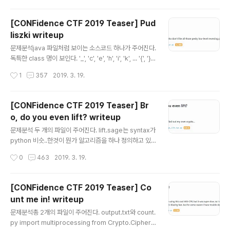
18자리 16진수를 입력받고 희한한 그림을 그려준다... 저
그림은 입력에 따라 달라지는데,아마 이 그림 출력결과가 fl
[CONFidence CTF 2019 Teaser] Pud
ag.txt와 똑같이 만드는 것이 이번 challenge의 goal인
liszki writeup
것으로 보인다. oldschool.exe의 작동방식은, ida를 통
글 내용
해 분석할 수 있었다.입력은 18자리 16진수를 넣는 것이
문제분석java 파일처럼 보이는 소스코드 하나가 주어진다.
고, 그림을 그리는 방식은 아래와 같다.1. 그림을 그리는 공
독특한 class 명이 보인다. '_', 'c', 'e', 'h', 'i', 'k', ... '{', '}'.
간은 17행 9열, 초기에는 모든 칸에 0이 저장돼있다.2. 그
이것을 보고 아~ flag를 만드는데 쓰이는 것들이구나! 를
작성시간
1
357
2019. 3. 19.
림을 그리기 시작하..
깨달았다.해당 class는 모두 Letter class를 상속받고 있
으며 내부에 유의미한 함수나 변수는 없었다.그렇다면 p도
있고 {도 있고 }도 있지만 '4'를 포함한 숫자는 어떻게 하
[CONFidence CTF 2019 Teaser] Br
지?? 라는 의문이 생기는 순간,'AnonymousClass0'부
o, do you even lift? writeup
터 'AnonymousClass7'까지 5개의 클래스가 눈에 들어
글 내용
왔다.물론 'AnonymousClass4'도 있었다.그리고 이들
문제분석 두 개의 파일이 주어진다. lift.sage는 syntax가
도 Letter 클래스를 상속받고 있었다!처음에는 클래스가
python 비슷..한것이 뭔가 알고리즘을 하나 정의하고 있
많아보여 당황했지만 이로써 절반의 클래스는 그냥..
는 듯 보이고 out.txt는 그 알고리즘이 실행된 후의 출력값
작성시간
0
463
2019. 3. 19.
처럼 보인다. flag = int(open('flag.txt','r').read().enc
ode("hex"),16) ranges = int(log(flag,2)) p = next_
prime(ZZ.random_element(2^15, 2^16)) k = 100
[CONFidence CTF 2019 Teaser] Co
N = p^k d = 5 P. = PolynomialRing(Zmod(N), impl
unt me in! writeup
ementation='NTL') pol = 0 for c in range(d): pol
글 내용
+= ZZ.random_element(2^ranges, 2^(ranges+
문제분석총 2개의 파일이 주어진다. output.txt와 count.
1))*x^c r..
py import multiprocessing from Crypto.Cipher i