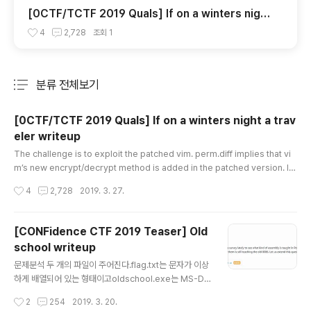
[0CTF/TCTF 2019 Quals] If on a winters night
a traveler writeup
4
2,728
조회
1
분류 전체보기
주요 글 목록
[0CTF/TCTF 2019 Quals] If on a winters night a trav
eler writeup
글 내용
The challenge is to exploit the patched vim. perm.diff implies that vi
m’s new encrypt/decrypt method is added in the patched version. In
service.py, server seems to open a randomly named file with the vi
작성시간
4
2,728
2019. 3. 27.
m and the content of the file can be filled with attacker’s input. Also w
e found out that if the file starts with the string ‘VimCrypt04~!’, vim ex
pects the file as encrypted and decrypts it. The..
[CONFidence CTF 2019 Teaser] Old
school writeup
글 내용
문제분석 두 개의 파일이 주어진다.flag.txt는 문자가 이상
하게 배열되어 있는 형태이고oldschool.exe는 MS-DO
S에서 구동하는 16-bit 프로그램이다. flag.txt의 내용 ol
작성시간
2
254
2019. 3. 20.
dschool.exe를 DOSBOX를 이용해서 실행해보았다.총