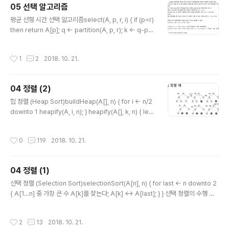
05 선택 알고리즘
신의 왼쪽에 있는 모든 노드의 키 값보다 크고, 오른쪽에 있는 모든 노..
글 내용
평균 선형 시간 선택 알고리즘select(A, p, r, i) { if (p=r)
then return A[p]; q ← partition(A, p, r); k ← q-p+
1; if (i
작성시간
1
2
2018. 10. 21.
04 정렬 (2)
글 내용
힙 정렬 (Heap Sort)buildHeap(A[], n) { for i ← n/2
downto 1 heapify(A, i, n); } heapify(A[], k, n) { left
← 2k; right ← 2k+1; if (right ≤ n) then { if (A[left] <
A[right]) then smaller ← left; else smaller ← righ
작성시간
0
119
2018. 10. 21.
t; } else if (left ≤ n) then smaller ← left; else retur
n; if (A[smaller] < A[k]) then { A[k] ↔ A[smalle
r]; heapify(A, smaller, n); } } heapSort(A, n) { build
04 정렬 (1)
Heap(A, n); for i ← n downto 2 {..
글 내용
선택 정렬 (Selection Sort)selectionSort(A[n], n) { for last ← n downto 2
{ A[1…n] 중 가장 큰 수 A[k]를 찾는다; A[k] ↔ A[last]; } } 선택 정렬의 수행 시
간은 모든 경우에 $\Theta(n^2)$ 버블 정렬 (Bubble Sort)bubbleSort(A[], n)
{ for last ← n downto 2 for i ← 1 to last-1 if (A[i] > A[i+1]) then A[i] ↔
작성시간
2
13
2018. 10. 21.
A[i+1]; } 버블 정렬의 수행 시간은 $\Theta(n^2)$ 중간에 정렬이 완료될 경우, 무