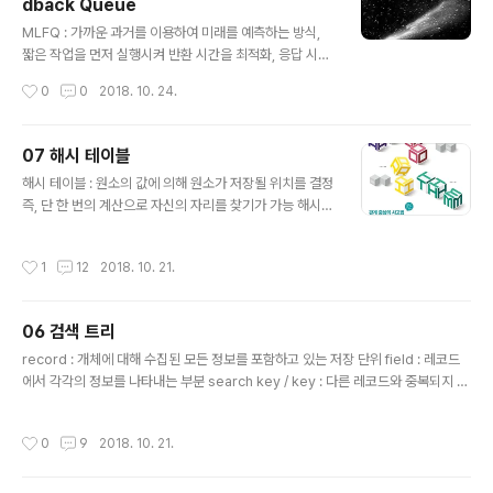
dback Queue
약 그 수가 0에서 74사이의 수라면 프로세스 A를 실행시
글 내용
키고 75에서 99사이의 수라면 프로세스 B를 실행시키는
MLFQ : 가까운 과거를 이용하여 미래를 예측하는 방식,
방식이다. 이 방식을 통해 두 프로세스는 보유한 ticket의
짧은 작업을 먼저 실행시켜 반환 시간을 최적화, 응답 시간
수에 비례해 CPU를 사용할..
도 최적화 -> 어떻게? MLFQ에서는 priority가 다른 다수
작성시간
0
0
2018. 10. 24.
의 작업큐를 사용한다. 큐에 둘 이상의 작업이 존재하면 그
들은 RR방식으로 스케쥴되고 한번 실행 후에 해당 작업의
특성에 따라 priority를 유지시키거나 강등시키는 방법을
07 해시 테이블
사용한다. 다음과 같은 규칙을 사용한다. Rule 1. Priority
글 내용
해시 테이블 : 원소의 값에 의해 원소가 저장될 위치를 결정
(A) > Priority(B)이면 A가 실행된다. Rule 2. Priority
즉, 단 한 번의 계산으로 자신의 자리를 찾기가 가능 해시
(A) = Priority(B)이면 A와 B는 RR 방식으로 실행된다.
함수의 성질 1. 입력 원소가 해시 테이블 전체에 고루 저장
그렇다면 Rule1에서 B는 영원히 실행되지 않는것인가? 그
되어야 한다. 2. 계산이 간단해야 한다. 1. Division Meth
렇지 않다. MLFQ에서는 작업의 우선순위를 변경해주기
작성시간
1
12
2018. 10. 21.
od $h(x) = x mod m$ m: table size, 보통 prime n
위한 다른 Rule..
umber 2. Multiplication Method $h(x) = (xA mod
1) * m$ 0 < A < 1 : constant m은 굳이 소수일 필요가
06 검색 트리
없다. 보통 $2^p$로 설정 충돌(Collision) 해결 1. Chai
글 내용
ning 같은 주소로 해싱되는 원소들을 모두 하나의 연결 리
record : 개체에 대해 수집된 모든 정보를 포함하고 있는 저장 단위 field : 레코드
스트에 매달아서 관리 저장할때는 head에 연결하는 것이
에서 각각의 정보를 나타내는 부분 search key / key : 다른 레코드와 중복되지 않
효율적, 검사할때는 해당 연결리..
도록 각 레코드를 대표할 수 있는 필드 (하나 또는 두개이상) search tree : 각 노드
가 규칙에 맞게 하나씩의 키를 가지고 있고 이를 통해 해당 레코드가 저장된 위치를
작성시간
0
9
2018. 10. 21.
알 수 있다. 트리의 자료구조 : 배열 또는 포인터를 이용한 구조체 Binary Search T
ree (BST) 1. 각 노드는 서로 다른 키 값을 하나씩 갖는다. 2. 최상위 레벨에 루트 노
드가 있고 각 노드는 최대 두 개의 자식 노드를 갖는다. 3. 임의의 노드의 키 값은 자