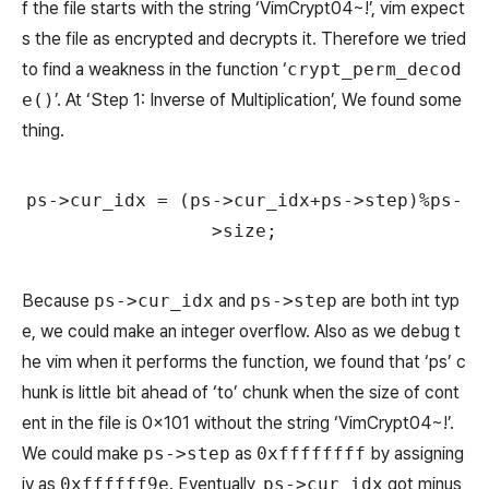
f the file starts with the string ‘VimCrypt04~!’, vim expect
s the file as encrypted and decrypts it. Therefore we tried
to find a weakness in the function ‘
crypt_perm_decod
e()
’. At ‘Step 1: Inverse of Multiplication’, We found some
thing.
ps->cur_idx = (ps->cur_idx+ps->step)%ps-
>size;
Because
ps->cur_idx
and
ps->step
are both int typ
e, we could make an integer overflow. Also as we debug t
he vim when it performs the function, we found that ‘
ps
’ c
hunk is little bit ahead of ‘
to
’ chunk when the size of cont
ent in the file is 0x101 without the string ‘VimCrypt04~!’.
We could make
ps->step
as
0xffffffff
by assigning
iv as
0xffffff9e
. Eventually,
ps->cur_idx
got minus