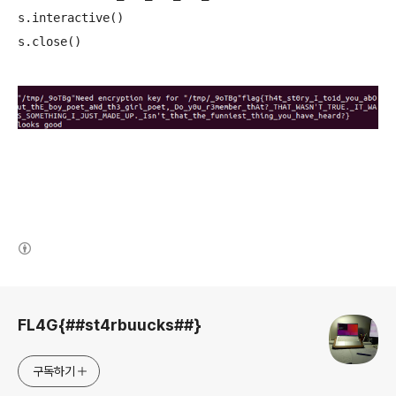
s.interactive()

(새창열림)
로그 정보
FL4G{##st4rbuucks##}
구독하기