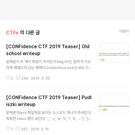
더보기
CTFs
의 다른 글
[CONFidence CTF 2019 Teaser] Old
school writeup
글 내용
문제분석 두 개의 파일이 주어진다.flag.txt는 문자가 이상
하게 배열되어 있는 형태이고oldschool.exe는 MS-DO
S에서 구동하는 16-bit 프로그램이다. flag.txt의 내용 ol
2
254
2019. 3. 20.
dschool.exe를 DOSBOX를 이용해서 실행해보았다.총
18자리 16진수를 입력받고 희한한 그림을 그려준다... 저
그림은 입력에 따라 달라지는데,아마 이 그림 출력결과가 fl
[CONFidence CTF 2019 Teaser] Pudl
ag.txt와 똑같이 만드는 것이 이번 challenge의 goal인
것으로 보인다. oldschool.exe의 작동방식은, ida를 통
iszki writeup
글 내용
해 분석할 수 있었다.입력은 18자리 16진수를 넣는 것이
문제분석java 파일처럼 보이는 소스코드 하나가 주어진다.
고, 그림을 그리는 방식은 아래와 같다.1. 그림을 그리는 공
독특한 class 명이 보인다. '_', 'c', 'e', 'h', 'i', 'k', ... '{', '}'.
간은 17행 9열, 초기에는 모든 칸에 0이 저장돼있다.2. 그
이것을 보고 아~ flag를 만드는데 쓰이는 것들이구나! 를
림을 그리기 시작하..
1
357
2019. 3. 19.
깨달았다.해당 class는 모두 Letter class를 상속받고 있