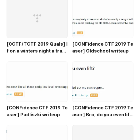
[0CTF/TCTF 2019 Quals] I
[CONFidence CTF 2019 Te
f on a winters night a trave
aser] Oldschool writeup
ler writeup
[CONFidence CTF 2019 Te
[CONFidence CTF 2019 Te
aser] Pudliszki writeup
aser] Bro, do you even lif
t? writeup