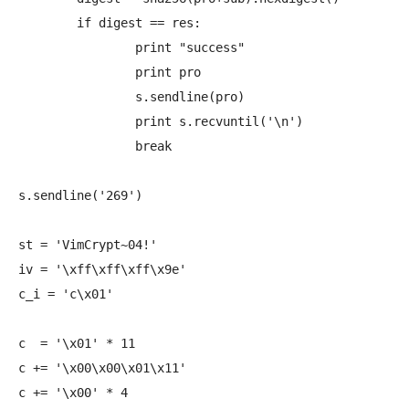
	if digest == res:

		print "success"

		print pro

		s.sendline(pro)

		print s.recvuntil('\n')

		break

s.sendline('269')

st = 'VimCrypt~04!'

iv = '\xff\xff\xff\x9e'

c_i = 'c\x01'

c  = '\x01' * 11

c += '\x00\x00\x01\x11'

c += '\x00' * 4
