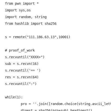
from pwn import *

import sys,os

import random, string

from hashlib import sha256

s = remote("111.186.63.13",10001)

# proof_of_work

s.recvuntil("XXXX+")

sub = s.recvn(16) 

s.recvuntil('== ')

res = s.recvn(64)

s.recvuntil(":")

while(1):

	pro = ''.join([random.choice(string.ascii_letters+string.digits) for _ in xrange(4)])

	digest = sha256(pro+sub).hexdigest()
