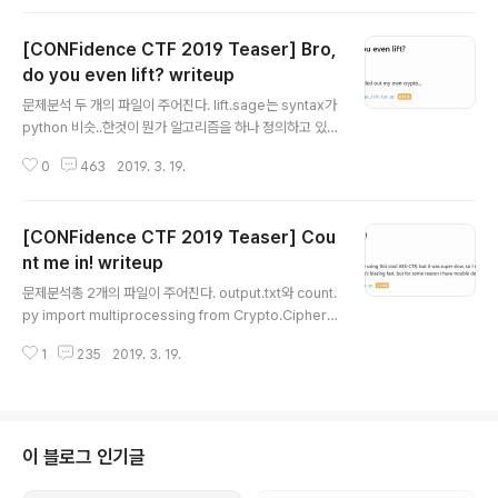
으며 내부에 유의미한 함수나 변수는 없었다.그렇다면 p도
있고 {도 있고 }도 있지만 '4'를 포함한 숫자는 어떻게 하
[CONFidence CTF 2019 Teaser] Bro,
지?? 라는 의문이 생기는 순간,'AnonymousClass0'부
터 'AnonymousClass7'까지 5개의 클래스가 눈에 들어
do you even lift? writeup
글 내용
왔다.물론 'AnonymousClass4'도 있었다.그리고 이들
문제분석 두 개의 파일이 주어진다. lift.sage는 syntax가
도 Letter 클래스를 상속받고 있었다!처음에는 클래스가
python 비슷..한것이 뭔가 알고리즘을 하나 정의하고 있
많아보여 당황했지만 이로써 절반의 클래스는 그냥..
는 듯 보이고 out.txt는 그 알고리즘이 실행된 후의 출력값
0
463
2019. 3. 19.
처럼 보인다. flag = int(open('flag.txt','r').read().enc
ode("hex"),16) ranges = int(log(flag,2)) p = next_
prime(ZZ.random_element(2^15, 2^16)) k = 100
[CONFidence CTF 2019 Teaser] Cou
N = p^k d = 5 P. = PolynomialRing(Zmod(N), impl
ementation='NTL') pol = 0 for c in range(d): pol
nt me in! writeup
글 내용
+= ZZ.random_element(2^ranges, 2^(ranges+
문제분석총 2개의 파일이 주어진다. output.txt와 count.
1))*x^c r..
py import multiprocessing from Crypto.Cipher i
mport AES from secret import key, flag counter
1
235
2019. 3. 19.
= 0 aes = AES.new(key, AES.MODE_ECB) def ch
unk(input_data, size): return [input_data[i:i + siz
e] for i in range(0, len(input_data), size)] def xor
(*t): from functools import reduce from operato
r import xor return [reduce(xor, x, 0) for x in zip
이 블로그 인기글
(*t)] def xor_string(t1..