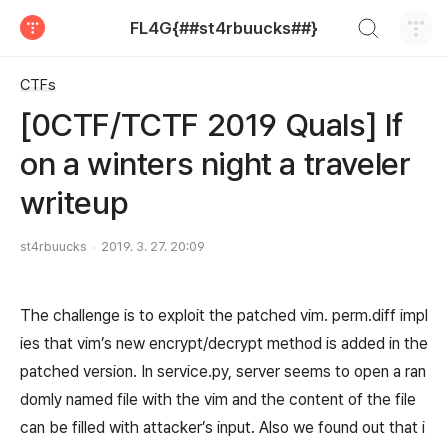
검색하기
FL4G{##st4rbuucks##}
티스토리
CTFs
[0CTF/TCTF 2019 Quals] If
on a winters night a traveler
writeup
st4rbuucks
2019. 3. 27. 20:09
The challenge is to exploit the patched vim. perm.diff impl
ies that vim’s new encrypt/decrypt method is added in the
patched version. In service.py, server seems to open a ran
domly named file with the vim and the content of the file
can be filled with attacker’s input. Also we found out that i